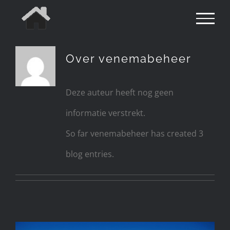
Ga
naar
inhoud
Over
venemabeheer
Deze auteur heeft nog geen
informatie verstrekt.
So far venemabeheer has created 3
blog entries.