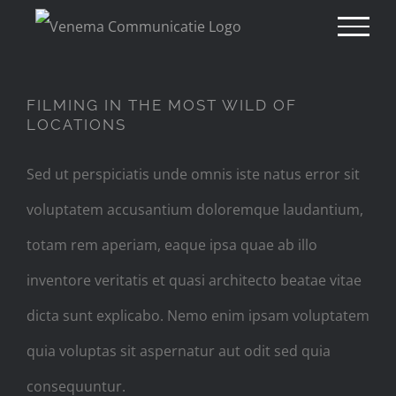
Ga
naar
FILMING IN THE MOST WILD
inhoud
OF LOCATIONS
FILMING IN THE MOST WILD OF
LOCATIONS
Sed ut perspiciatis unde omnis iste natus error sit
voluptatem accusantium doloremque laudantium,
totam rem aperiam, eaque ipsa quae ab illo
inventore veritatis et quasi architecto beatae vitae
dicta sunt explicabo. Nemo enim ipsam voluptatem
quia voluptas sit aspernatur aut odit sed quia
consequuntur.