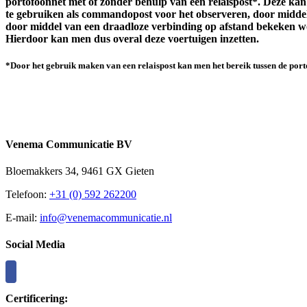
portofoonnet met of zonder behulp van een relaispost
*
. Deze kan
te gebruiken als commandopost voor het observeren, door middel
door middel van een draadloze verbinding op afstand bekeken wo
Hierdoor kan men dus overal deze voertuigen inzetten.
*
Door het gebruik maken van een relaispost kan men het bereik tussen de por
Venema Communicatie BV
Bloemakkers 34, 9461 GX Gieten
Telefoon:
+31 (0) 592 262200
E-mail:
info@venemacommunicatie.nl
Social Media
Certificering: