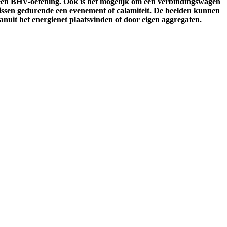
s een BHV-oefening. Ook is het mogelijk om een verbindingswagen
issen gedurende een evenement of calamiteit. De beelden kunnen
uit het energienet plaatsvinden of door eigen aggregaten.