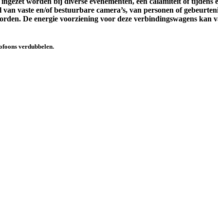
 ingezet worden bij diverse evenementen, een calamiteit of tijden
 van vaste en/of bestuurbare camera’s, van personen of gebeurten
rden. De energie voorziening voor deze verbindingswagens kan van
tofoons verdubbelen.